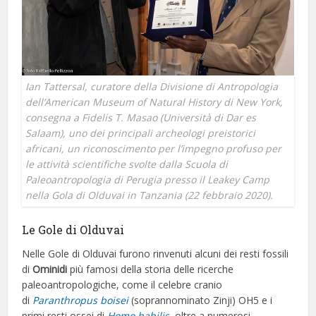
Ian Tattersal, curatore della Divisione di Antropologia
dell’American Museum of Natural History di New York,
consegna a Fidelis T. Masao (Università di Dar es
Salaam), uno dei principali archeologi preistorici
africani, un riconoscimento per l’impegno profuso per
le attività scientifiche svolte dalla Scuola di
Paleoantropologia di Perugia presso il Leakey Camp
nella Gola di Olduvai in Tanzania (22 febbraio 2020).
Le Gole di Olduvai
Nelle Gole di Olduvai furono rinvenuti alcuni dei resti fossili
di
Ominidi
più famosi della storia delle ricerche
paleoantropologiche, come il celebre cranio
di
Paranthropus
boisei
(soprannominato Zinji) OH5 e i
primi resti ossei di
Homo
habilis
, oltre a numerosi