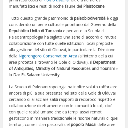
manufatti litici e resti di ricche faune del
Pleistocene
.
Tutto questo grande patrimonio di
paleobiodiversità
è oggi
considerato un bene culturale prioritario dal Governo della
Repubblica Unita di Tanzania
e pertanto la Scuola di
Paleoantropologia ha siglato una serie di accordi di mutua
collaborazione con tutte quelle istituzioni locali preposte
alla gestione del sito di Olduvai, in particolare la Direzione
della
Ngorongoro Conservation Area
(all’interno della cui
area protetta si trovano le Gole di Olduvai), il
Department
of Antiquities, Ministry of Natural Resources and Tourism
e
la
Dar Es Salaam University
.
La Scuola di Paleoantropologia ha inoltre voluto rafforzare
ancora di più la sua presenza nel sito delle Gole di Olduvai
cercando di allacciare saldi rapporti di reciproco rispetto e
collaborazione direttamente con le comunità locali, cioè
con quelle realtà umane che da tempi assai remoti
gestiscono in maniera tradizionale le risorse naturali di quei
territori, come i clan pastorali del
popolo
Masai
delle aree