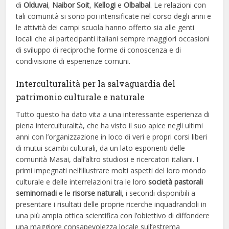
di
Olduvai
,
Naibor Soit
,
Kellogi
e
Olbalbal
. Le relazioni con
tali comunità si sono poi intensificate nel corso degli anni e
le attività dei campi scuola hanno offerto sia alle genti
locali che ai partecipanti italiani sempre maggiori occasioni
di sviluppo di reciproche forme di conoscenza e di
condivisione di esperienze comuni.
Interculturalità per la salvaguardia del
patrimonio culturale e naturale
Tutto questo ha dato vita a una interessante esperienza di
piena interculturalità, che ha visto il suo apice negli ultimi
anni con l’organizzazione in loco di veri e propri corsi liberi
di mutui scambi culturali, da un lato esponenti delle
comunità Masai, dall’altro studiosi e ricercatori italiani. I
primi impegnati nell’illustrare molti aspetti del loro mondo
culturale e delle interrelazioni tra le loro
società pastorali
seminomadi
e le
risorse naturali
, i secondi disponibili a
presentare i risultati delle proprie ricerche inquadrandoli in
una più ampia ottica scientifica con l’obiettivo di diffondere
una maggiore consapevolezza locale sull’estrema